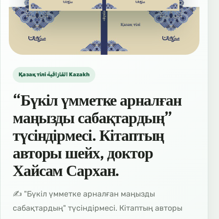
Қазақ тілі القازاقية Kazakh
“Бүкіл үмметке арналған
маңызды сабақтардың”
түсіндірмесі. Кітаптың
авторы шейх, доктор
Хайсам Сархан.
✍️ "Бүкіл үмметке арналған маңызды
сабақтардың" түсіндірмесі. Кітаптың авторы