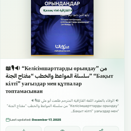
Қазақ тілі القازاقية Kazakh
📖🎙🔉 “Келісімшарттарды орындау” من
سلسلة المواعظ والخطب “مفتاح الجنة” “Бақыт
кілті” уағыздар мен құтпалар
топтамасынан
🔉 الوفاء بالعقود اللغة القازاقية المترجم طلعت أبو علي 📖🎙🔉
“Келісімшарттарды орындау” من سلسلة المواعظ والخطب “مفتاح الجنة”
“Бақыт кілті” уағыздар мен…
Last updated:
December 17, 2025