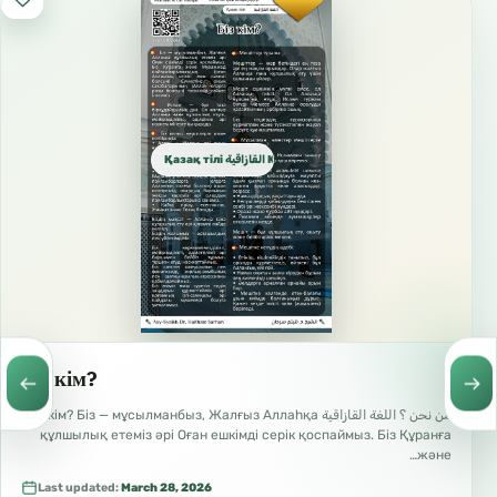
Қазақ тілі القازاقية Kazakh
Біз кім?
من نحن ؟ اللغة القازاقية Біз кім? Біз — мұсылманбыз, Жалғыз Аллаһқа
құлшылық етеміз әрі Оған ешкімді серік қоспаймыз. Біз Құранға
және…
Last updated:
March 28, 2026