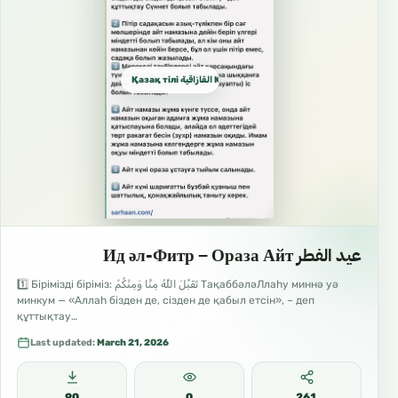
Қазақ тілі القازاقية Kazakh
عيد الفطر Ид әл-Фитр – Ораза Айт
1️⃣ Бірімізді біріміз: تَقَبَّلَ اللَّهُ مِنَّا وَمِنْكُمْ ТақаббәләЛлаһу миннә уә
минкум — «Аллаһ бізден де, сізден де қабыл етсін», – деп
құттықтау…
Last updated:
March 21, 2026
90
0
261