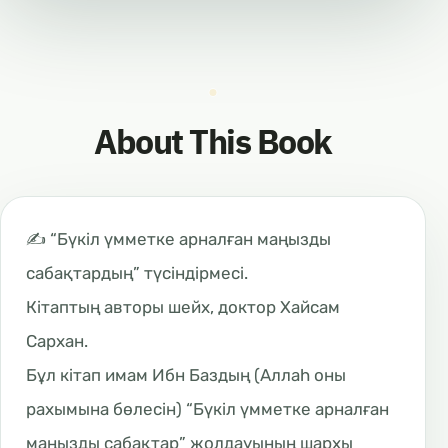
About This Book
✍️ “Бүкіл үмметке арналған маңызды
сабақтардың” түсіндірмесі.
Кітаптың авторы шейх, доктор Хайсам
Сархан.
Бұл кітап имам Ибн Баздың (Аллаһ оны
рахымына бөлесін) “Бүкіл үмметке арналған
маңызды сабақтар” жолдауының шархы