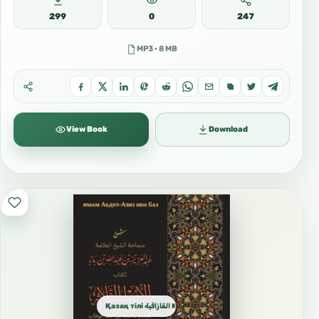
299
0
247
MP3 · 8 MB
View Book
Download
Қазақ тілі القازاقية Kazakh