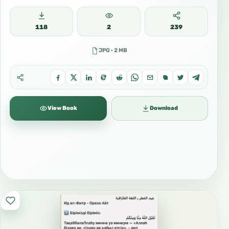
118
2
239
JPG · 2 MB
View Book
Download