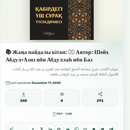
📚 Жаңа пайдалы кітап: ✍🏼 Автор: Шейх
Абдул-Азиз ибн Абдуллаһ ибн Баз
عنوان الكتاب: شرح سماحة الشيخ العلامة عبد للعزيز بن عبد الله بن باز لكتاب
الأصول الثلاثة للإمام محمد بن عبد الوهاب بللغة…
Last updated:
December 17, 2025
340
0
291
PDF · 1 MB