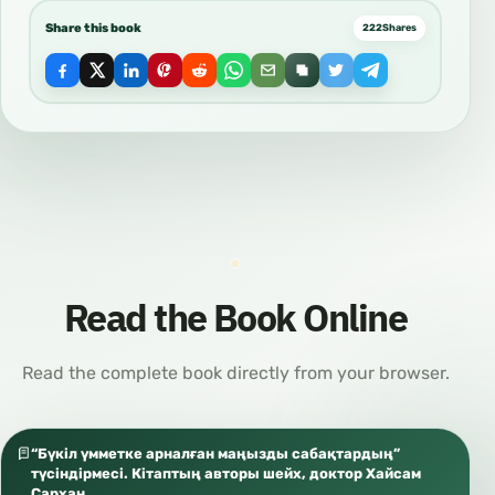
Share this book
222
Shares
Read the Book Online
Read the complete book directly from your browser.
“Бүкіл үмметке арналған маңызды сабақтардың”
түсіндірмесі. Кітаптың авторы шейх, доктор Хайсам
Сархан.