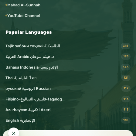
Mahad Al-Sunnah
YouTube Channel
Popular Languages
Tajik забо́ни тоҷикӣ́ الطاجيكية
318
د. هيثم سرحان Arabic العربية
193
Bahasa Indonesia الإندونيسية
143
Thai التايلندية ไทย
121
русский الروسية Russian
119
Filipino-فليبيني-التغالوغ-tagalog
116
Azərbaycan الأذريـة Azeri
113
English الإنجليزية
110