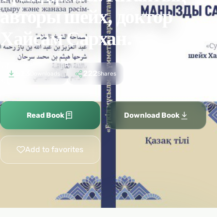
авторы шейх, доктор
Хайсам Сархан.
513
222
Downloads
Shares
Read Book
Download Book
Add to favorites