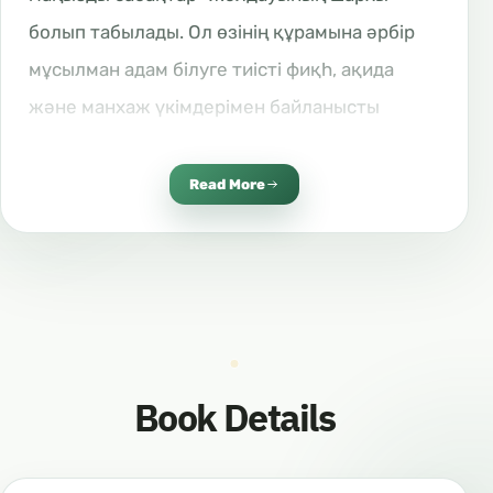
болып табылады. Ол өзінің құрамына әрбір
мұсылман адам білуге тиісті фиқһ, ақида
және манхаж үкімдерімен байланысты
шариғи білімдерді жинақтаған.
Автор бұл кітапты кестелер мен схемаларды
Read More
және ықшамдалған баяндау тәсілін қолдана
отырып жасаған әрі онда әмбебап мақсаттар
мен жалпы мағыналарды атап көрсеткен.
Кітаптың әр тарауынан соң тексеріс
сұрақтары келтіріледі. Әрі осының барлығы
Book Details
мағына жойылатындай қысқартусыз әрі
жалықтыратын ұзартусыз жасалған.
شرح متن الدروس المهمة لعامة الأمة: كتاب باللغة