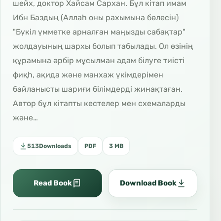
шейх, доктор Хайсам Сархан. Бұл кітап имам
Ибн Баздың (Аллаһ оны рахымына бөлесін)
"Бүкіл үмметке арналған маңызды сабақтар"
жолдауының шархы болып табылады. Ол өзінің
құрамына әрбір мұсылман адам білуге тиісті
фиқһ, ақида және манхаж үкімдерімен
байланысты шариғи білімдерді жинақтаған.
Автор бұл кітапты кестелер мен схемаларды
және…
513
Downloads
PDF
3 MB
Read Book
Download Book