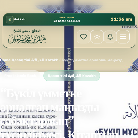
كتب الشيخ هيثم سرحان حفظه الله متوفرة مجانًا في
✦
UMM AL-QURA
11:36 am
Makkah
26 Safar 1448 AH
Home
›
Қазақ тілі القازاقية Kazakh
›
“Бүкіл үмметке арналған маңызды сабақтардың” түсіндірмесі. Кітаптың авторы шейх, доктор Хайсам Сархан.
Free Islamic Book
Қазақ тілі القازاقية Kazakh
“Бүкіл үмметке
арналған маңызды
сабақтардың”
түсіндірмесі. Кітаптың