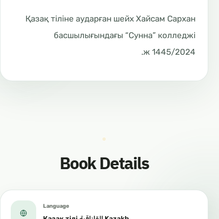
Қазақ тіліне аударған шейх Хайсам Сархан
басшылығындағы “Сунна” колледжі
1445/2024 ж.
Book Details
Language
Қазақ тілі القازاقية Kazakh