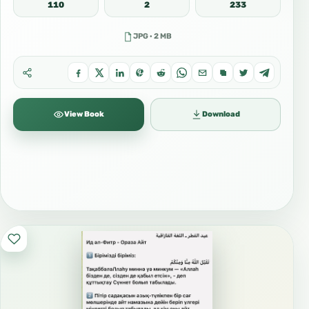
110
2
233
JPG · 2 MB
View Book
Download