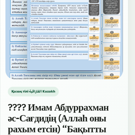
Қазақ тілі القازاقية Kazakh
???? Имам Абдуррахман
әс-Сағдидің (Аллаһ оны
рахым етсін) “Бақытты