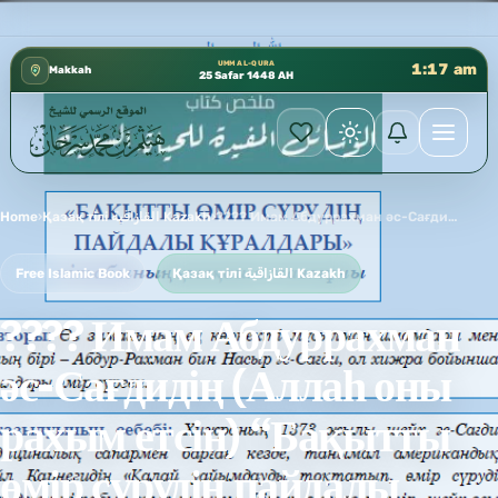
كتب الشيخ هيثم سرحان حفظه الله متوفرة مجانًا في المسجد
✦
UMM AL-QURA
1:17 am
Makkah
25 Safar 1448 AH
Home
›
Қазақ тілі القازاقية Kazakh
›
???? Имам Абдуррахман әс-Сағдидің (Аллаһ оны рахым етсін) “Бақытты өмір сүрудің пайдалы құралдары” кітабының ықшамдалған нұсқасы ????Ықшамдаған шейх Хайсам Сархан Қазақ тілі
Free Islamic Book
Қазақ тілі القازاقية Kazakh
???? Имам Абдуррахман
әс-Сағдидің (Аллаһ оны
рахым етсін) “Бақытты
өмір сүрудің пайдалы