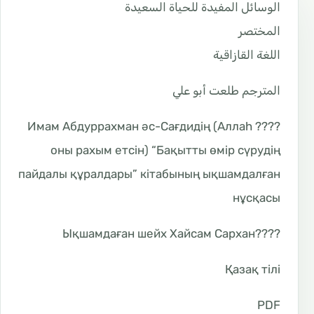
الوسائل المفيدة للحياة السعيدة
المختصر
اللغة القازاقية
المترجم طلعت أبو علي
???? Имам Абдуррахман әс-Сағдидің (Аллаһ
оны рахым етсін) “Бақытты өмір сүрудің
пайдалы құралдары” кітабының ықшамдалған
нұсқасы
????Ықшамдаған шейх Хайсам Сархан
Қазақ тілі
PDF