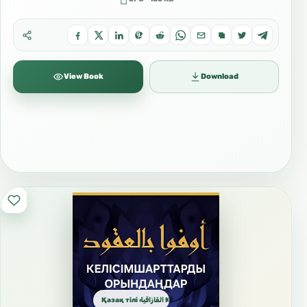
View Book
Download
Қазақ тілі القازاقية Kazakh