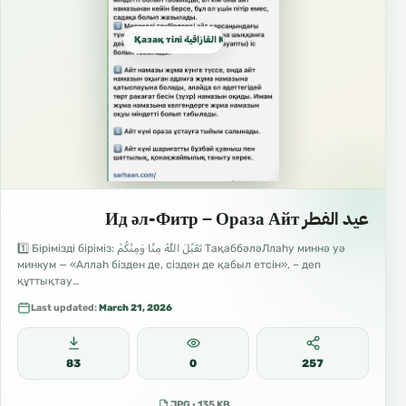
Қазақ тілі القازاقية Kazakh
عيد الفطر Ид әл-Фитр – Ораза Айт
1️⃣ Бірімізді біріміз: تَقَبَّلَ اللَّهُ مِنَّا وَمِنْكُمْ ТақаббәләЛлаһу миннә уә
минкум — «Аллаһ бізден де, сізден де қабыл етсін», – деп
құттықтау…
Last updated:
March 21, 2026
83
0
257
JPG · 135 KB