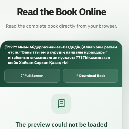
Read the Book Online
Read the complete book directly from your browser.
???? Имам Абдуррахман әс-Сағдидің (Аллаһ оны рахым
етсін) “Бақытты өмір сүрудің пайдалы құралдары”
кітабының ықшамдалған нұсқасы ????Ықшамдаған
шейх Хайсам Сархан Қазақ тілі
Full Screen
Download Book
The preview could not be loaded