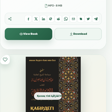
MP3 · 8 MB
View Book
Download
Қазақ тілі القازاقية Kazakh