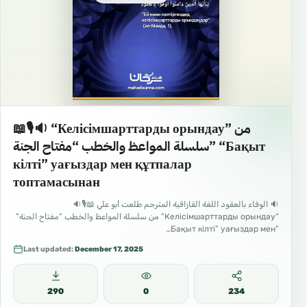
📖🎙🔉 “Келісімшарттарды орындау” من
سلسلة المواعظ والخطب “مفتاح الجنة” “Бақыт
кілті” уағыздар мен құтпалар
топтамасынан
🔉 الوفاء بالعقود اللغة القازاقية المترجم طلعت أبو علي 📖🎙🔉
“Келісімшарттарды орындау” من سلسلة المواعظ والخطب “مفتاح الجنة”
“Бақыт кілті” уағыздар мен…
Last updated:
December 17, 2025
290
0
234