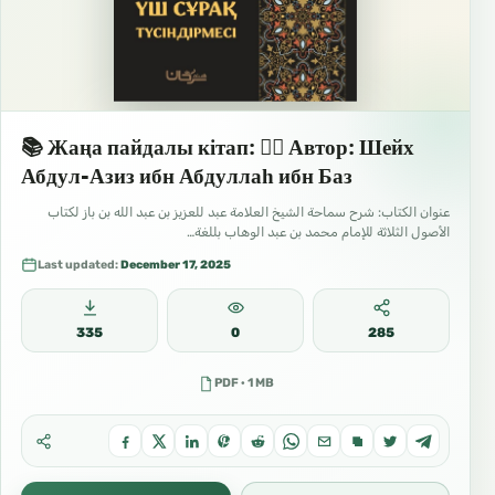
📚 Жаңа пайдалы кітап: ✍🏼 Автор: Шейх
Абдул-Азиз ибн Абдуллаһ ибн Баз
عنوان الكتاب: شرح سماحة الشيخ العلامة عبد للعزيز بن عبد الله بن باز لكتاب
الأصول الثلاثة للإمام محمد بن عبد الوهاب بللغة…
Last updated:
December 17, 2025
335
0
285
PDF · 1 MB