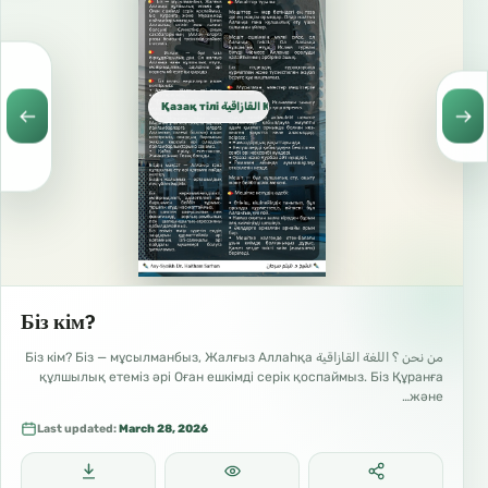
Қазақ тілі القازاقية Kazakh
Біз кім?
من نحن ؟ اللغة القازاقية Біз кім? Біз — мұсылманбыз, Жалғыз Аллаһқа
құлшылық етеміз әрі Оған ешкімді серік қоспаймыз. Біз Құранға
және…
Last updated:
March 28, 2026