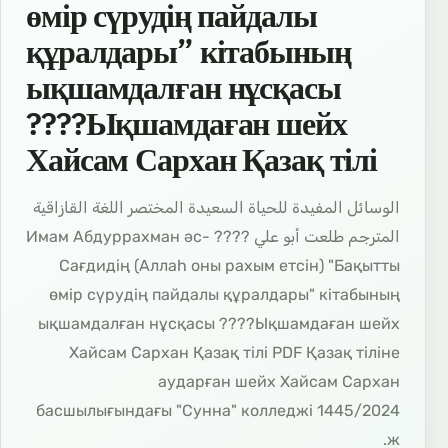
өмір сүрудің пайдалы
құралдары” кітабының
ықшамдалған нұсқасы
????Ықшамдаған шейх
Хайсам Сархан Қазақ тілі
الوسائل المفيدة للحياة السعيدة المختصر اللغة القازاقية
المترجم طلعت أبو علي ???? Имам Абдуррахман әс-
Сағдидің (Аллаһ оны рахым етсін) "Бақытты
өмір сүрудің пайдалы құралдары" кітабының
ықшамдалған нұсқасы ????Ықшамдаған шейх
Хайсам Сархан Қазақ тілі PDF Қазақ тіліне
аударған шейх Хайсам Сархан
басшылығындағы "Сунна" колледжі 1445/2024
ж.