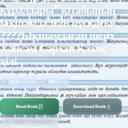
құралдары” кітабының
ықшамдалған нұсқасы
????Ықшамдаған шейх
Хайсам Сархан Қазақ
тілі
163
59
Downloads
Shares
Read Book
Download Book
Add to favorites