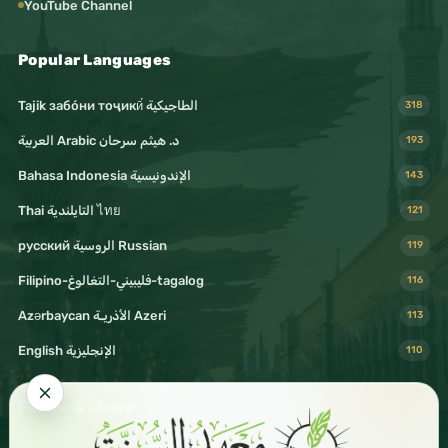
YouTube Channel
Popular Languages
Tajik забо́ни тоҷикӣ́ الطاجيكية
318
د. هيثم سرحان Arabic العربية
193
Bahasa Indonesia الإندونيسية
143
Thai التايلندية ไทย
121
русский الروسية Russian
119
Filipino-فليبيني-التغالوغ-tagalog
116
Azərbaycan الأذريـة Azeri
113
English الإنجليزية
110
Follow & Share