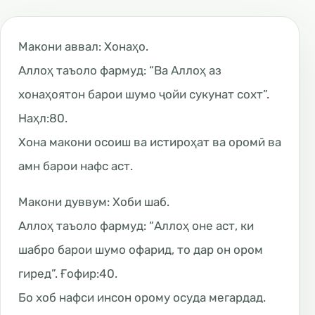
Макони аввал: Хонаҳо.
Аллоҳ таъоло фармуд: “Ва Аллоҳ аз
хонаҳоятон барои шумо ҷойи сукунат сохт”.
Наҳл:80.
Хона макони осоиш ва истироҳат ва оромӣ ва
амн барои нафс аст.
Макони дуввум: Хоби шаб.
Аллоҳ таъоло фармуд: “Аллоҳ оне аст, ки
шабро барои шумо офарид, то дар он ором
гиред”. Ғофир:40.
Бо хоб нафси инсон орому осуда мегардад.