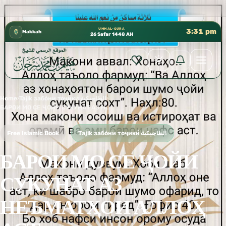
كتب الشيخ هيثم سرحان حفظه الله متوفرة مجانًا في 
✦
UMM AL-QURA
3:31 pm
Makkah
26 Safar 1448 AH
Home
›
Tajik забо́ни тоҷикӣ́ الطاجيكية
›
БАРОИ МО СЕ ҶОЙИ СУКУНАТ АЗ НЕЪМАТҲОИ АЛЛОҲ АСТ
Free Islamic Book
Tajik забо́ни тоҷикӣ́ الطاجيكية
БАРОИ МО СЕ ҶОЙИ
СУКУНАТ АЗ
НЕЪМАТҲОИ АЛЛОҲ