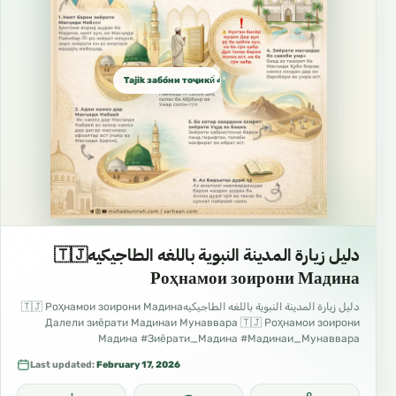
Tajik забо́ни тоҷикӣ́ الطاجيكية
دليل زيارة المدينة النبوية باللغه الطاجيكيه🇹🇯
Роҳнамои зоирони Мадина
دليل زيارة المدينة النبوية باللغه الطاجيكيه🇹🇯 Роҳнамои зоирони Мадина
Далели зиёрати Мадинаи Мунаввара 🇹🇯 Роҳнамои зоирони
Мадина #Зиёрати_Мадина #Мадинаи_Мунаввара
#Роҳнамои_зоирон #Сафар_ба_Мадина #Одоби_зиёрат
Last updated:
February 17, 2026