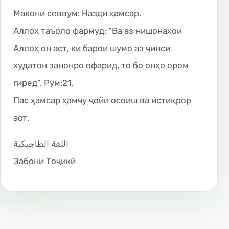
Макони севвум: Назди ҳамсар.
Аллоҳ таъоло фармуд: “Ва аз нишонаҳои
Аллоҳ он аст, ки барои шумо аз ҷинси
худатон занонро офарид, то бо онҳо ором
гиред”. Рум:21.
Пас ҳамсар ҳамчу ҷойи осоиш ва истиқрор
аст.
اللغة الطاجيكية
Забони Тоҷикӣ