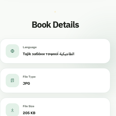
Book Details
Language
Tajik забо́ни тоҷикӣ́ الطاجيكية
File Type
JPG
File Size
205 KB