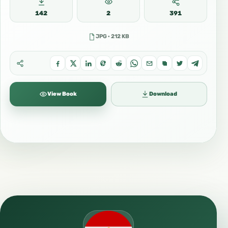
142
2
391
JPG · 212 KB
View Book
Download