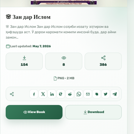
🌸 Зан дар Ислом
🌸 Зан дар Ислом Зан дар Ислом соҳиби иззату эҳтиром ва
ҳифзшуда аст. Ӯ дорои каромати комили инсонӣ буда, дар айни
замон…
Last updated:
May 7, 2026
154
8
386
PNG · 2 MB
View Book
Download