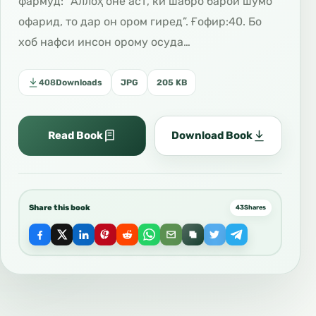
фармуд: “Аллоҳ оне аст, ки шабро барои шумо
офарид, то дар он ором гиред”. Ғофир:40. Бо
хоб нафси инсон орому осуда…
408
Downloads
JPG
205 KB
Read Book
Download Book
Share this book
43
Shares