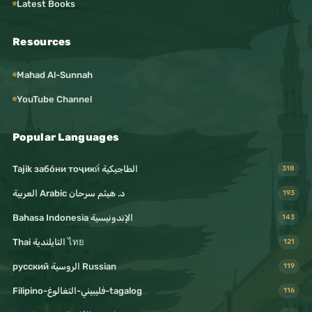
Latest Books
Resources
Mahad Al-Sunnah
YouTube Channel
Popular Languages
Tajik забо́ни тоҷикӣ́ الطاجيكية
318
د. هيثم سرحان Arabic العربية
193
Bahasa Indonesia الإندونيسية
143
Thai التايلندية ไทย
121
русский الروسية Russian
119
Filipino-فليبيني-التغالوغ-tagalog
116