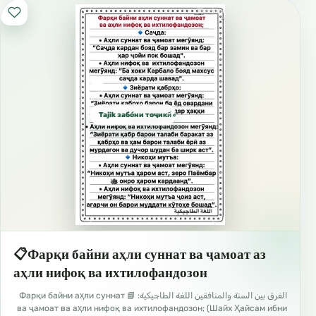
Tajik забо́ни тоҷикӣ́ الطاجيكية
📋Фарқи байни аҳли суннат ва ҷамоат аз
аҳли нифоқ ва ихтилофандозон
الفرق بين السنة والمنافقين اللغة الطاجيكية: 📘 Фарқи байни аҳли суннат
ва ҷамоат ва аҳли нифоқ ва ихтилофандозон; (Шайх Ҳайсам ибни