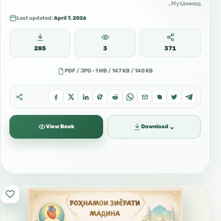
Муҳаммад…
Last updated:
April 7, 2026
285
3
371
PDF / JPG · 1 MB / 147 KB / 140 KB
⌄
View Book
Download