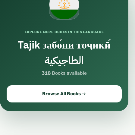
EXPLORE MORE BOOKS IN THIS LANGUAGE
Tajik забо́ни тоҷикӣ́
الطاجيكية
318
Books available
Browse All Books