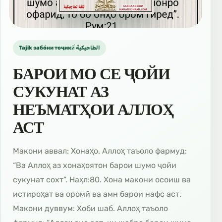
Tajik забо́ни тоҷикӣ́ الطاجيكية
БАРОИ МО СЕ ҶОЙИ
СУКУНАТ АЗ
НЕЪМАТҲОИ АЛЛОҲ
АСТ
Макони аввал: Хонаҳо. Аллоҳ таъоло фармуд:
“Ва Аллоҳ аз хонаҳоятон барои шумо ҷойи
сукунат сохт”. Наҳл:80. Хона макони осоиш ва
истироҳат ва оромӣ ва амн барои нафс аст.
Макони дуввум: Хоби шаб. Аллоҳ таъоло