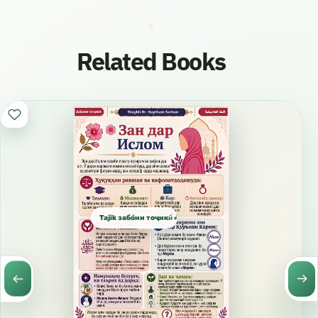
Related Books
Tajik забо́ни тоҷикӣ́ الطاجيكية