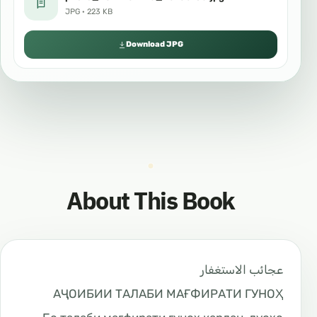
JPG · 223 KB
Download JPG
About This Book
عجائب الاستغفار
АҶОИБИИ ТАЛАБИ МАҒФИРАТИ ГУНОҲ