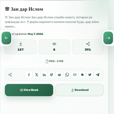
🌸 Зан дар Ислом
🌸 Зан дар Ислом Зан дар Ислом соҳиби иззату эҳтиром ва
ҳифзшуда аст. Ӯ дорои каромати комили инсонӣ буда, дар айни
замон…
Last updated:
May 7, 2026
157
8
391
PNG · 2 MB
View Book
Download