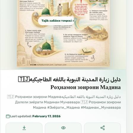
Tajik забо́ни тоҷикӣ́ الطاجيكية
دليل زيارة المدينة النبوية باللغه الطاجيكيه🇹🇯
Роҳнамои зоирони Мадина
دليل زيارة المدينة النبوية باللغه الطاجيكيه🇹🇯 Роҳнамои зоирони Мадина
Далели зиёрати Мадинаи Мунаввара 🇹🇯 Роҳнамои зоирони
Мадина #Зиёрати_Мадина #Мадинаи_Мунаввара
#Роҳнамои_зоирон #Сафар_ба_Мадина #Одоби_зиёрат
Last updated:
February 17, 2026