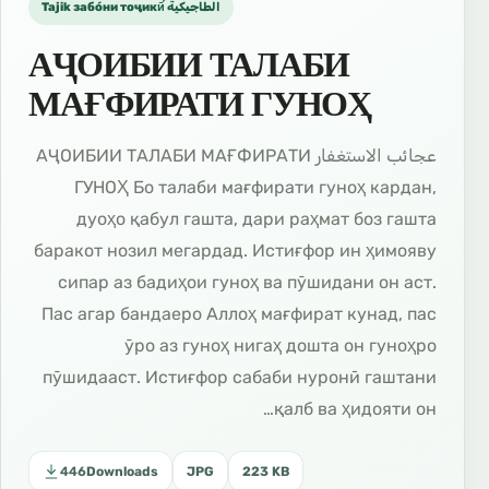
Tajik забо́ни тоҷикӣ́ الطاجيكية
АҶОИБИИ ТАЛАБИ
МАҒФИРАТИ ГУНОҲ
عجائب الاستغفار АҶОИБИИ ТАЛАБИ МАҒФИРАТИ
ГУНОҲ Бо талаби мағфирати гуноҳ кардан,
дуоҳо қабул гашта, дари раҳмат боз гашта
баракот нозил мегардад. Истиғфор ин ҳимояву
сипар аз бадиҳои гуноҳ ва пӯшидани он аст.
Пас агар бандаеро Аллоҳ мағфират кунад, пас
ӯро аз гуноҳ нигаҳ дошта он гуноҳро
пӯшидааст. Истиғфор сабаби нуронӣ гаштани
қалб ва ҳидояти он…
446
Downloads
JPG
223 KB