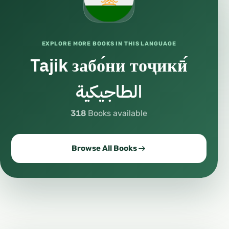
EXPLORE MORE BOOKS IN THIS LANGUAGE
Tajik забо́ни тоҷикӣ́
الطاجيكية
318
Books available
Browse All Books