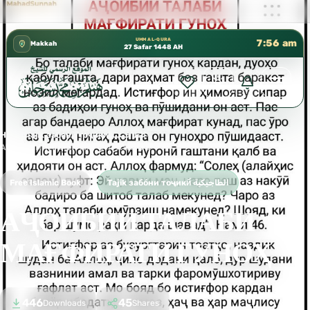
كتب الشيخ هيثم سرحان حفظه الله متوفرة مجانًا في المس
✦
UMM AL-QURA
7:56 am
Makkah
27 Safar 1448 AH
Home
›
Tajik забо́ни тоҷикӣ́ الطاجيكية
›
АҶОИБИИ ТАЛАБИ МАҒФИРАТИ ГУНОҲ
Free Islamic Book
Tajik забо́ни тоҷикӣ́ الطاجيكية
АҶОИБИИ ТАЛАБИ
МАҒФИРАТИ ГУНОҲ
446
45
Downloads
Shares