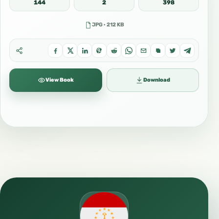
144
2
398
JPG · 212 KB
View Book
Download