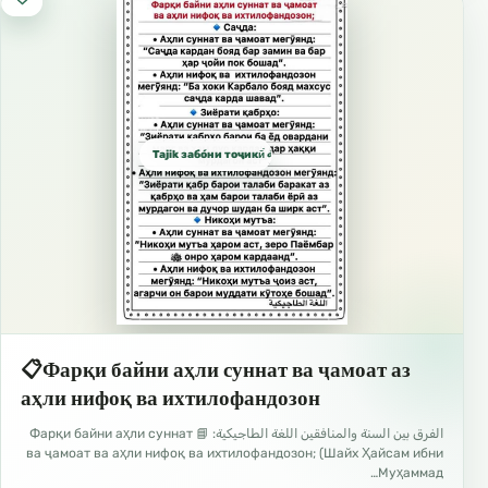
Tajik забо́ни тоҷикӣ́ الطاجيكية
📋Фарқи байни аҳли суннат ва ҷамоат аз
аҳли нифоқ ва ихтилофандозон
الفرق بين السنة والمنافقين اللغة الطاجيكية: 📘 Фарқи байни аҳли суннат
ва ҷамоат ва аҳли нифоқ ва ихтилофандозон; (Шайх Ҳайсам ибни
Муҳаммад…