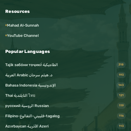
Resources
Mahad Al-Sunnah
YouTube Channel
Popular Languages
Tajik забо́ни тоҷикӣ́ الطاجيكية
318
د. هيثم سرحان Arabic العربية
193
Bahasa Indonesia الإندونيسية
143
Thai التايلندية ไทย
121
русский الروسية Russian
119
Filipino-فليبيني-التغالوغ-tagalog
116
Azərbaycan الأذريـة Azeri
113