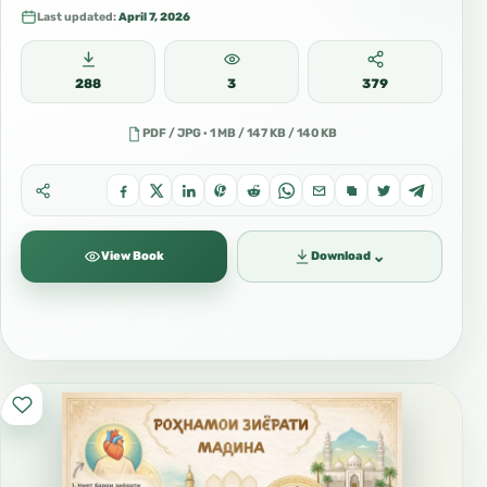
Last updated:
April 7, 2026
288
3
379
PDF / JPG · 1 MB / 147 KB / 140 KB
⌄
View Book
Download