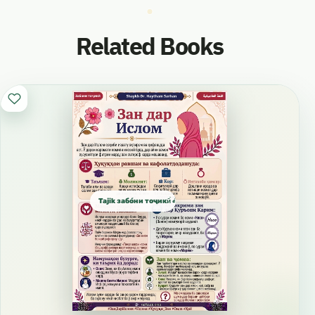
Related Books
Tajik забо́ни тоҷикӣ́ الطاجيكية