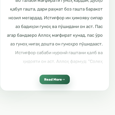
Бо талаби мағфирати гуноҳ кардан, дуоҳо
қабул гашта, дари раҳмат боз гашта баракот
нозил мегардад. Истиғфор ин ҳимояву сипар
аз бадиҳои гуноҳ ва пӯшидани он аст. Пас
агар бандаеро Аллоҳ мағфират кунад, пас ӯро
аз гуноҳ нигаҳ дошта он гуноҳро пӯшидааст.
Истиғфор сабаби нуронӣ гаштани қалб ва
ҳидояти он аст. Аллоҳ фармуд: “Солеҳ
(алайҳис салом) гуфт: Эй қавми ман, чаро
пеш аз накӯӣ бадиро ба шитоб талаб
Read More
мекунед? Чаро аз Аллоҳ талаби омӯрзиш
намекунед? Шояд, ки бар шумо раҳм карда
шавад”. Намл:46.
Истиғфор аз бузургтарин тоатҳо, наздик