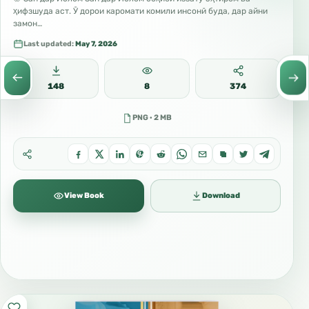
ҳифзшуда аст. Ӯ дорои каромати комили инсонӣ буда, дар айни
замон…
Last updated:
May 7, 2026
148
8
374
PNG · 2 MB
View Book
Download