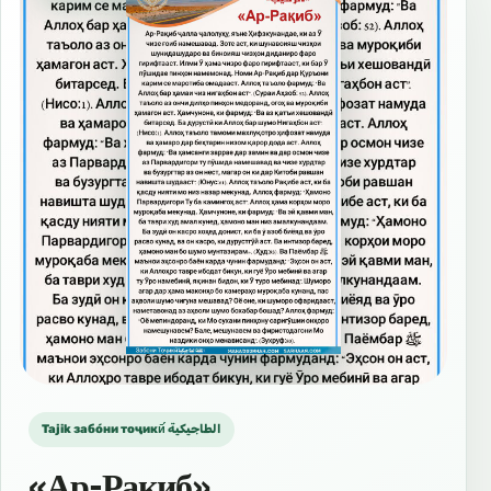
Tajik забо́ни тоҷикӣ́ الطاجيكية
«Ар-Рақиб»