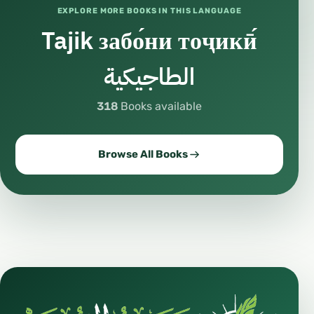
EXPLORE MORE BOOKS IN THIS LANGUAGE
Tajik забо́ни тоҷикӣ́
الطاجيكية
318
Books available
Browse All Books