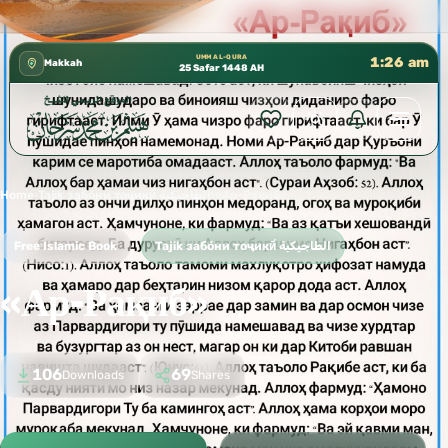
كتب الشيخ هيثم سرحان حفظه الله متوفرة مجانًا في المسجد 
✦
UMM AL-QURA
1:26 am
Makkah
25 Safar 1448 AH
Home
›
Tajik забо́ни тоҷикӣ́ الطاجيكية
›
«Ар-Рақиб»
Free Islamic Book
Tajik забо́ни тоҷикӣ́ الطاجيكية
«Ар-Рақиб»
106
69
Downloads
Shares