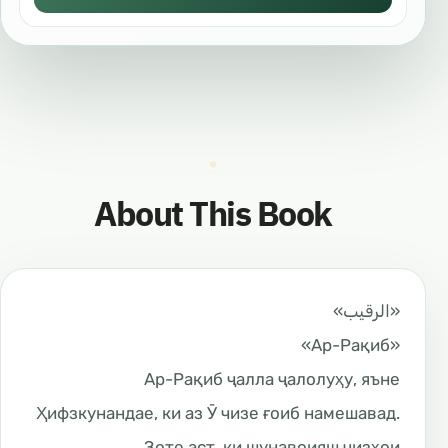
About This Book
«الرقيب»
«Ар-Рақиб»
Ар-Рақиб ҷалла ҷалолуҳу, яъне
Ҳифзкунандае, ки аз Ӯ чизе ғоиб намешавад.
Зоте аст, ки шунавоияш чизҳои