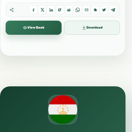
View Book
Download