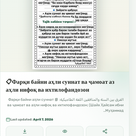
Tajik забо́ни тоҷикӣ́ الطاجيكية
📋Фарқи байни аҳли суннат ва ҷамоат аз
аҳли нифоқ ва ихтилофандозон
الفرق بين السنة والمنافقين اللغة الطاجيكية: 📘 Фарқи байни аҳли суннат
ва ҷамоат ва аҳли нифоқ ва ихтилофандозон; (Шайх Ҳайсам ибни
Муҳаммад…
Last updated:
April 7, 2026