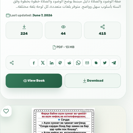
صفة الوضوء والصلاة دليل مبسّط يوضح الوضوء والصلاة خطوة بخطوة وفق
السنة بأسلوب سهل وواضح. متوفر بلغات متعددة، كل لوحة بلغة مختلفة…
Last updated:
June 7, 2026
224
44
415
PDF · 13 MB
View Book
Download