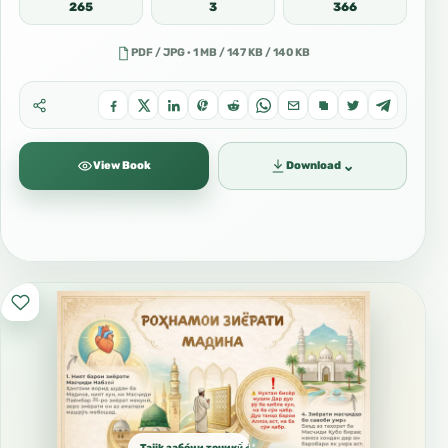
265
3
366
PDF / JPG · 1 MB / 147 KB / 140 KB
⌄
View Book
Download
Tajik забо́ни тоҷикӣ́ الطاجيكية