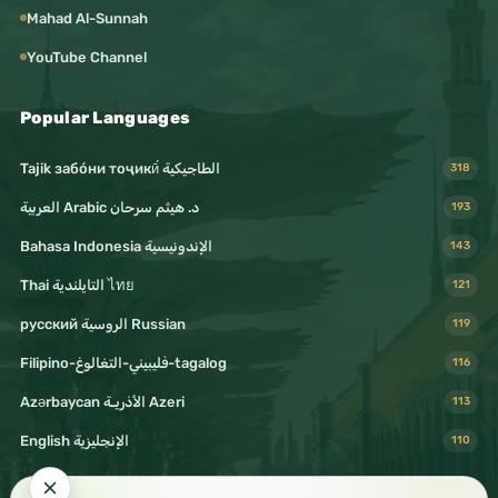
Mahad Al-Sunnah
YouTube Channel
Popular Languages
Tajik забо́ни тоҷикӣ́ الطاجيكية
318
د. هيثم سرحان Arabic العربية
193
Bahasa Indonesia الإندونيسية
143
Thai التايلندية ไทย
121
русский الروسية Russian
119
Filipino-فليبيني-التغالوغ-tagalog
116
Azərbaycan الأذريـة Azeri
113
English الإنجليزية
110