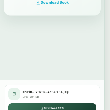
Download Book
photo_٢٠٢٤-٠٤-٢٨_١٤-١٢-٠٧.jpg
JPG · 261 KB
Download JPG