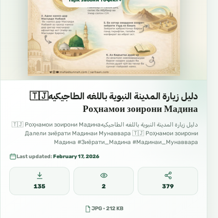
دليل زيارة المدينة النبوية باللغه الطاجيكيه🇹🇯
Роҳнамои зоирони Мадина
دليل زيارة المدينة النبوية باللغه الطاجيكيه🇹🇯 Роҳнамои зоирони Мадина
Далели зиёрати Мадинаи Мунаввара 🇹🇯 Роҳнамои зоирони
Мадина #Зиёрати_Мадина #Мадинаи_Мунаввара
#Роҳнамои_зоирон #Сафар_ба_Мадина #Одоби_зиёрат
Last updated:
February 17, 2026
135
2
379
JPG · 212 KB