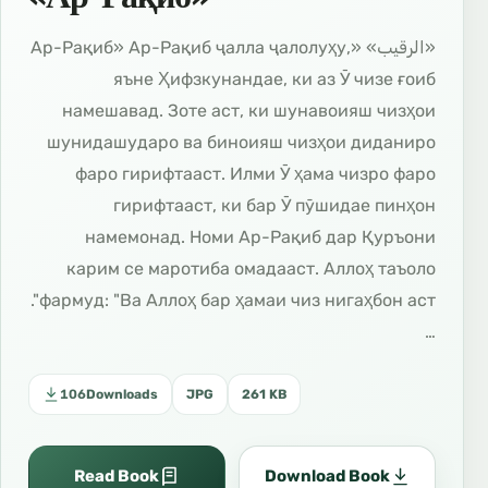
«الرقيب» «Ар-Рақиб» Ар-Рақиб ҷалла ҷалолуҳу,
яъне Ҳифзкунандае, ки аз Ӯ чизе ғоиб
намешавад. Зоте аст, ки шунавоияш чизҳои
шунидашударо ва биноияш чизҳои диданиро
фаро гирифтааст. Илми Ӯ ҳама чизро фаро
гирифтааст, ки бар Ӯ пӯшидае пинҳон
намемонад. Номи Ар-Рақиб дар Қуръони
карим се маротиба омадааст. Аллоҳ таъоло
фармуд: "Ва Аллоҳ бар ҳамаи чиз нигаҳбон аст".
…
106
Downloads
JPG
261 KB
Read Book
Download Book