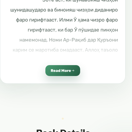
шунидашударо ва биноияш чизҳои диданиро
фаро гирифтааст. Илми Ӯ ҳама чизро фаро
гирифтааст, ки бар Ӯ пӯшидае пинҳон
намемонад. Номи Ар-Рақиб дар Қуръони
карим се маротиба омадааст. Аллоҳ таъоло
фармуд: “Ва Аллоҳ бар ҳамаи чиз нигаҳбон
аст”. (Сураи Аҳзоб: 52). Аллоҳ таъоло аз ончи
Read More
дилҳо пинҳон медоранд, огоҳ ва муроқиби
ҳамагон аст. Ҳамчуноне, ки фармуд: “Ва аз
қатъи хешовандӣ битарсед. Ба дурустӣ ки
Аллоҳ бар шумо Нигаҳбон аст”. (Нисо:1).
Аллоҳ таъоло тамоми махлуқотро ҳифозат
намуда ва ҳамаро дар беҳтарин низом қарор