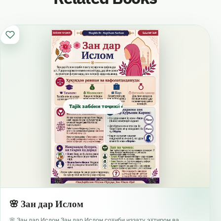
саригӯшии онҳоро намешунавем? Бале,
мешунавем ва фиристодагони Мо наздики
онҳо менависанд”. (Зухруф:80).
اللغة الطاجيكية
Забони Тоҷикӣ
Tajik забо́ни тоҷикӣ́ الطاجيكية
🌸 Зан дар Ислом
🌸 Зан дар Ислом Зан дар Ислом соҳиби иззату эҳтиром ва