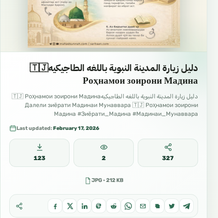
دليل زيارة المدينة النبوية باللغه الطاجيكيه🇹🇯
Роҳнамои зоирони Мадина
دليل زيارة المدينة النبوية باللغه الطاجيكيه🇹🇯 Роҳнамои зоирони Мадина
Далели зиёрати Мадинаи Мунаввара 🇹🇯 Роҳнамои зоирони
Мадина #Зиёрати_Мадина #Мадинаи_Мунаввара
#Роҳнамои_зоирон #Сафар_ба_Мадина #Одоби_зиёрат
Last updated:
February 17, 2026
123
2
327
JPG · 212 KB