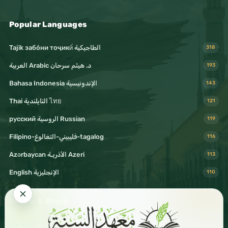
Popular Languages
Tajik забо́ни тоҷикӣ́ الطاجيكية
318
د. هيثم سرحان Arabic العربية
193
Bahasa Indonesia الإندونيسية
143
Thai التايلندية ไทย
121
русский الروسية Russian
119
Filipino-فليبيني-التغالوغ-tagalog
116
Azərbaycan الأذريـة Azeri
113
English الإنجليزية
110
Follow & Share