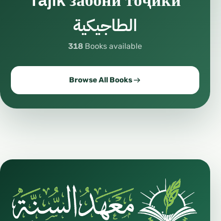
Tajik забо́ни тоҷикӣ́
الطاجيكية
318
Books available
Browse All Books