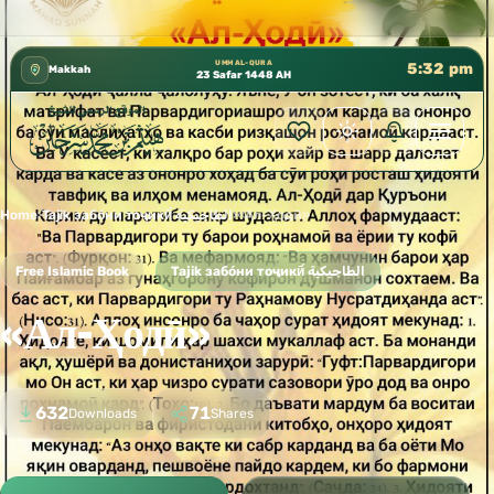
كتب الشيخ هيثم سرحان حفظه الله متوفرة مجانًا في الم
✦
UMM AL-QURA
5:32 pm
Makkah
23 Safar 1448 AH
Home
›
Tajik забо́ни тоҷикӣ́ الطاجيكية
›
«Ал-Ҳодӣ»
Free Islamic Book
Tajik забо́ни тоҷикӣ́ الطاجيكية
«Ал-Ҳодӣ»
632
71
Downloads
Shares