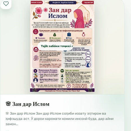
ҳидоят мекунад”. (Бақара:272).
اللغة الطاجيكية
Забони Тоҷикӣ
Tajik забо́ни тоҷикӣ́ الطاجيكية
🌸 Зан дар Ислом
🌸 Зан дар Ислом Зан дар Ислом соҳиби иззату эҳтиром ва
ҳифзшуда аст. Ӯ дорои каромати комили инсонӣ буда, дар айни
замон…