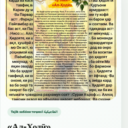
Tajik забо́ни тоҷикӣ́ الطاجيكية
«Ал-Ҳодӣ»