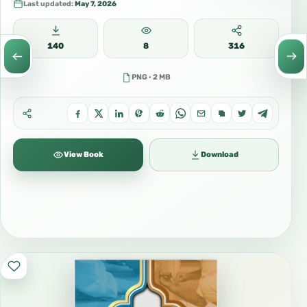
Last updated:
May 7, 2026
140
8
316
PNG · 2 MB
View Book
Download