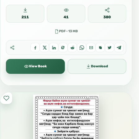
211
41
380
PDF · 13 MB
View Book
Download