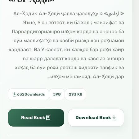
«الهادي» «Ал-Ҳодӣ» Ал-Ҳодӣ ҷалла ҷалолуҳу.
Яъне, Ӯ он зотест, ки ба халқ маърифат ва
Парвардигориашро илҳом карда ва ононро ба
сӯи маслиҳатҳо ва касби ризқашон роҳнамоӣ
кардааст. Ва Ӯ касест, ки халқро бар роҳи хайр
ва шарр далолат карда ва касе аз ононро
хоҳад ба сӯи роҳи росташ ҳидояти тавфиқ ва
илҳом менамояд. Ал-Ҳодӣ дар…
632
Downloads
JPG
293 KB
Read Book
Download Book