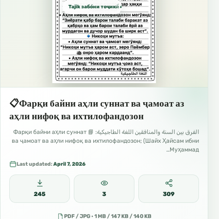
Tajik забо́ни тоҷикӣ́ الطاجيكية
📋Фарқи байни аҳли суннат ва ҷамоат аз
аҳли нифоқ ва ихтилофандозон
الفرق بين السنة والمنافقين اللغة الطاجيكية: 📘 Фарқи байни аҳли суннат
ва ҷамоат ва аҳли нифоқ ва ихтилофандозон; (Шайх Ҳайсам ибни
Муҳаммад…
Last updated:
April 7, 2026
245
3
309
PDF / JPG · 1 MB / 147 KB / 140 KB