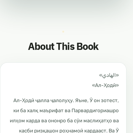
About This Book
«الهادي»
«Ал-Ҳодӣ»
Ал-Ҳодӣ ҷалла ҷалолуҳу. Яъне, Ӯ он зотест,
ки ба халқ маърифат ва Парвардигориашро
илҳом карда ва ононро ба сӯи маслиҳатҳо ва
касби ризқашон роҳнамоӣ кардааст. Ва Ӯ