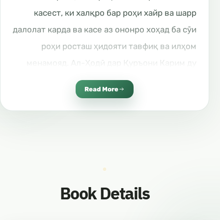
касест, ки халқро бар роҳи хайр ва шарр
далолат карда ва касе аз ононро хоҳад ба сӯи
роҳи росташ ҳидояти тавфиқ ва илҳом
менамояд. Ал-Ҳодӣ дар Қуръони Карим ду
маротиба зикр шудааст. Аллоҳ фармудааст:
Read More
“Ва Парвардигори ту барои роҳнамоӣ ва ёрии
ту кофӣ аст”. (Фурқон: 31). Ва мефармояд: “Ва
ҳамчунин барои ҳар Пайғамбар аз
гунаҳгорону кофирон душманон сохтаем. Ва
бас аст, ки Парвардигори ту Раҳнамову
Нусратдиҳанда аст”. (Нисо:31). Аллоҳ инсонро
Book Details
ба чаҳор сурат ҳидоят мекунад: 1. Ҳидояте, ки
шомили ҳар шахси мукаллаф аст. Ба монанди