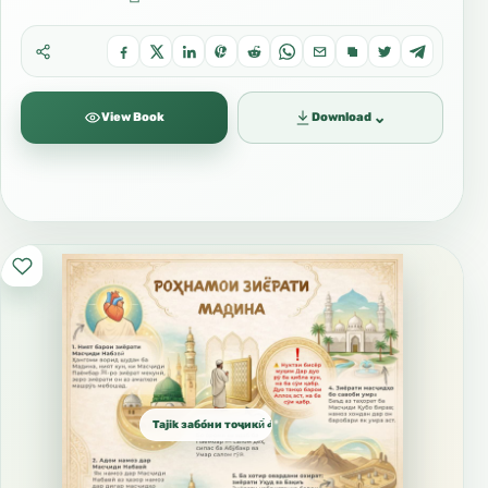
⌄
View Book
Download
Tajik забо́ни тоҷикӣ́ الطاجيكية