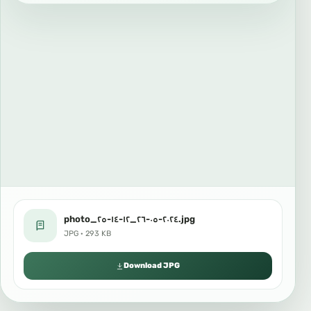
photo_٢٠٢٤-٠٥-٢٦_١٢-١٤-٢٥.jpg
JPG · 293 KB
Download JPG