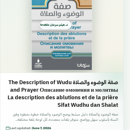
د. هيثم سرحان Arabic العربية
صفة الوضوء والصلاة The Description of Wudu
and Prayer Описание омовения и молитвы
La description des ablutions et de la prière
Sifat Wudhu dan Shalat
صفة الوضوء والصلاة دليل مبسّط يوضح الوضوء والصلاة خطوة بخطوة وفق
السنة بأسلوب سهل وواضح. متوفر بلغات متعددة، كل لوحة بلغة مختلفة…
Last updated:
June 7, 2026