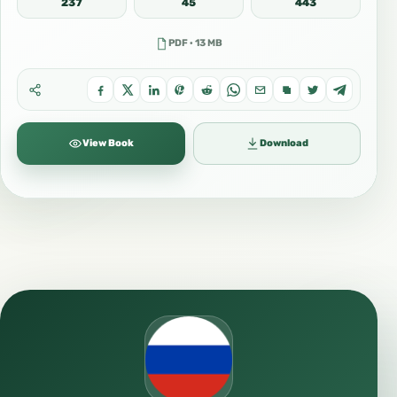
237
45
443
PDF · 13 MB
View Book
Download