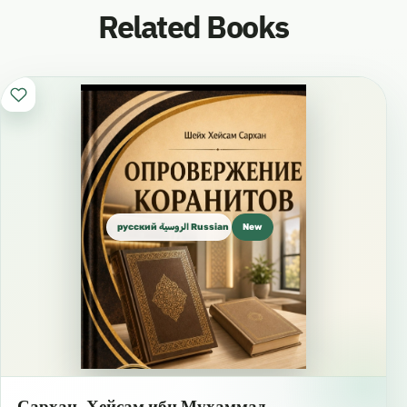
Related Books
русский الروسية Russian
New
Сархан, Хейсам ибн Мухаммад