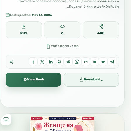
Краткое и полезное пособие, посвящённое основам наук о
Коране. В книге шейх Хейсам…
Last updated:
May 16, 2026
201
6
488
PDF / DOCX · 1 MB
⌄
View Book
Download