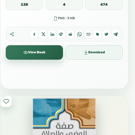
138
4
474
PNG · 3 MB
View Book
Download