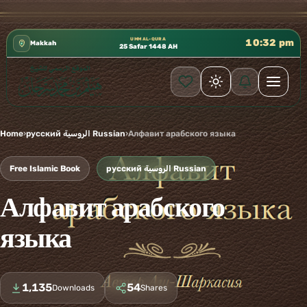
كتب الشيخ هيثم سرحان حفظه الله متوفرة مجانًا في ا
✦
UMM AL-QURA
10:32 pm
Makkah
25 Safar 1448 AH
Home
›
русский الروسية Russian
›
Алфавит арабского языка
Free Islamic Book
русский الروسية Russian
Алфавит арабского
языка
1,135
54
Downloads
Shares