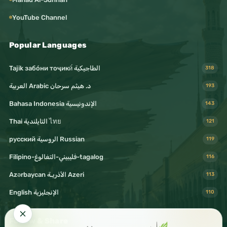
YouTube Channel
Popular Languages
Tajik забо́ни тоҷикӣ́ الطاجيكية
318
د. هيثم سرحان Arabic العربية
193
Bahasa Indonesia الإندونيسية
143
Thai التايلندية ไทย
121
русский الروسية Russian
119
Filipino-فليبيني-التغالوغ-tagalog
116
Azərbaycan الأذريـة Azeri
113
English الإنجليزية
110
Follow & Share