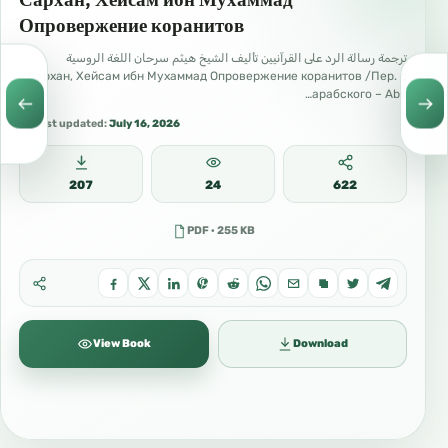
Опровержение коранитов
ترجمة رسالة الرد على القرآنيين تأليف الشيخ هيثم سرحان اللغة الروسية
Сархан, Хейсам ибн Мухаммад Опровержение коранитов /Пер. с
арабского – Abu…
Last updated:
July 16, 2026
207
24
622
PDF · 255 KB
View Book
Download