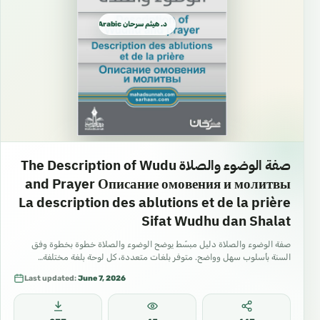
د. هيثم سرحان Arabic العربية
صفة الوضوء والصلاة The Description of Wudu
and Prayer Описание омовения и молитвы
La description des ablutions et de la prière
Sifat Wudhu dan Shalat
صفة الوضوء والصلاة دليل مبسّط يوضح الوضوء والصلاة خطوة بخطوة وفق
السنة بأسلوب سهل وواضح. متوفر بلغات متعددة، كل لوحة بلغة مختلفة…
Last updated:
June 7, 2026