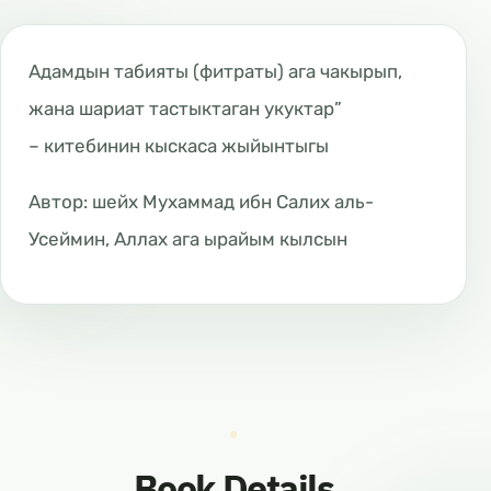
Адамдын табияты (фитраты) ага чакырып,
жана шариат тастыктаган укуктар”
– китебинин кыскаса жыйынтыгы
Автор: шейх Мухаммад ибн Салих аль-
Усеймин, Аллах ага ырайым кылсын
Book Details