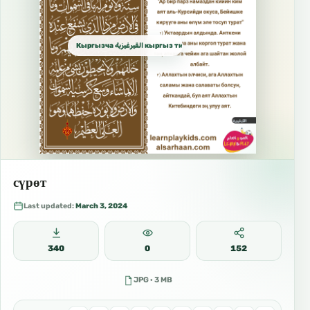
Кыргызча القيرغيزية кыргыз тили Kyrgyz
сүрөт
Last updated:
March 3, 2024
340
0
152
JPG · 3 MB