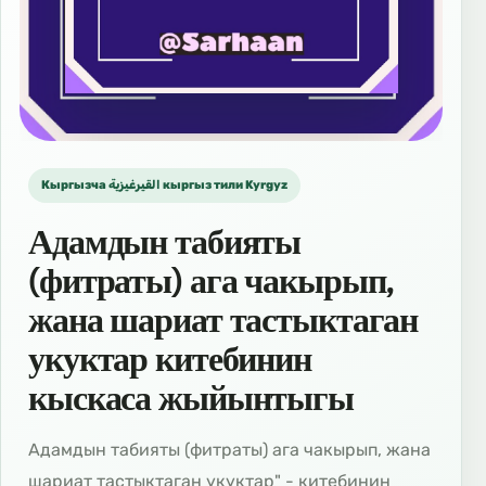
Кыргызча القيرغيزية кыргыз тили Kyrgyz
Адамдын табияты
(фитраты) ага чакырып,
жана шариат тастыктаган
укуктар китебинин
кыскаса жыйынтыгы
Адамдын табияты (фитраты) ага чакырып, жана
шариат тастыктаган укуктар" - китебинин