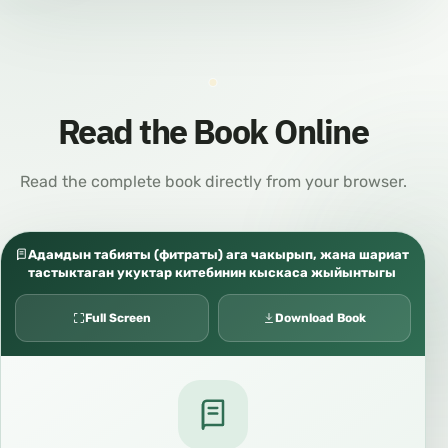
Read the Book Online
Read the complete book directly from your browser.
Адамдын табияты (фитраты) ага чакырып, жана шариат
тастыктаган укуктар китебинин кыскаса жыйынтыгы
Full Screen
Download Book