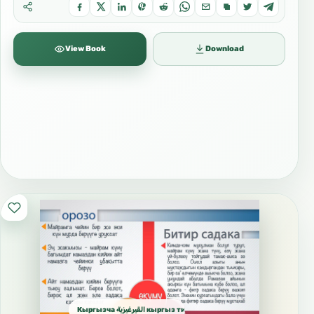
View Book
Download
Кыргызча القيرغيزية кыргыз тили Kyrgyz