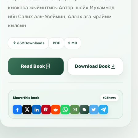
кыскаса жыйынтыгы Автор: шейх Мухаммад
ибн Салих аль-Усеймин, Аллах ага ырайым
кылсын
652
Downloads
PDF
2 MB
Read Book
Download Book
Share this book
62
Shares