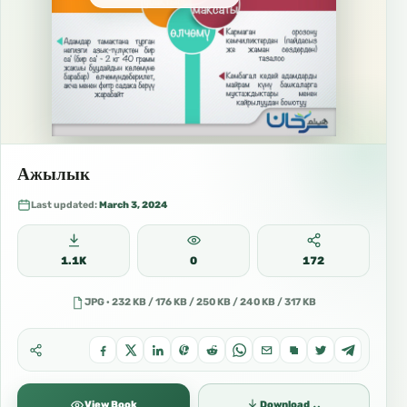
Ажылык
Last updated:
March 3, 2024
1.1K
0
172
JPG · 232 KB / 176 KB / 250 KB / 240 KB / 317 KB
⌄
View Book
Download