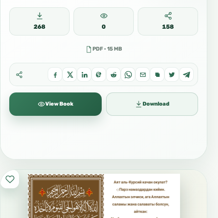
268
0
158
PDF · 15 MB
View Book
Download