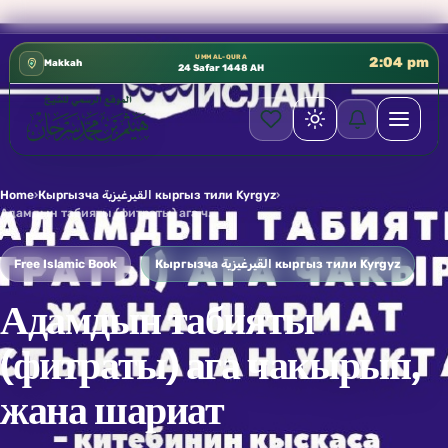
كتب الشيخ هيثم سرحان حفظه الله متوفرة مجانًا في المسجد
✦
UMM AL-QURA
2:04 pm
Makkah
24 Safar 1448 AH
Home
›
Кыргызча القيرغيزية кыргыз тили Kyrgyz
›
Адамдын табияты (фитраты) ага чакырып, жана шариат тастыктаган укуктар китебинин кыскаса жыйынтыгы
Free Islamic Book
Кыргызча القيرغيزية кыргыз тили Kyrgyz
Адамдын табияты
(фитраты) ага чакырып,
жана шариат