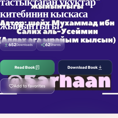
тастыктаган укуктар
китебинин кыскаса
жыйынтыгы
652
62
Downloads
Shares
Read Book
Download Book
Add to favorites