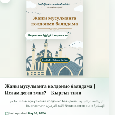
Кыргызча القيرغيزية кыргыз тили Kyrgyz
Жаңы мусулманга колдонмо баяндама |
Ислам деген эмне? – Кыргыз тили
دليل المسلم الجديد . Жаңы мусулманга колдонмо баяндама. ما هو
الإسلام؟ Ислам деген эмне? اللغة القرغيزية Кыргыз тили
Last updated:
May 16, 2024