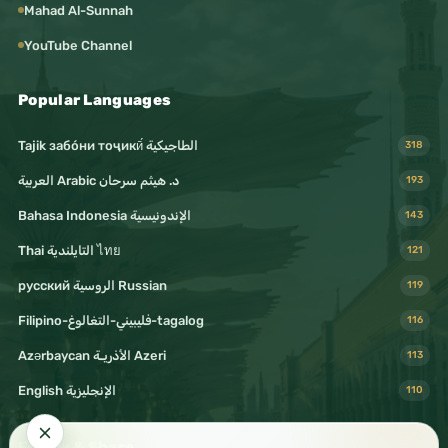
Mahad Al-Sunnah
YouTube Channel
Popular Languages
Tajik забо́ни тоҷикӣ́ الطاجيكية
318
د. هيثم سرحان Arabic العربية
193
Bahasa Indonesia الإندونيسية
143
Thai التايلندية ไทย
121
русский الروسية Russian
119
Filipino-فليبيني-التغالوغ-tagalog
116
Azərbaycan الأذريـة Azeri
113
English الإنجليزية
110
Follow & Share