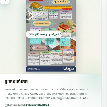
ភាសាខ្មែរ Khmer خمير كمبودي Cambodian
ប្រភេទភៅភេត
ប្រភេទភៅភេត ការភោរពសការៈចភ ោះអលភ ោះនវអដែលទាកទង នងរពពយោះ
អលលេយោះ នងអាសមសវសសហ្វត ភេយប្រភេទររសវមនរ ភៅភេតរពពយោះ វជា
ការភោរពសការៈចភ ោះអលភ ោះភោយទភងររស ភេឬក៏ការភោរពសកាា រៈចំភ
ោះអល់ភ ោះភោយប្ទងជា អនករភងត ជាមស នងការប្េរប្េង ភៅភេត អលេយោះ
Last updated:
February 27, 2024
ភោរពសការៈចភ…