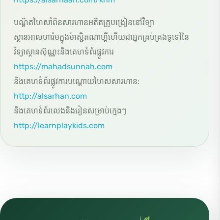
បណ្តិតហៃសាំពិនសារហានអតិតគ្រូបង្រៀននៅវិទ្យា
ស្ថានអាលហារ៉មក្នុងម៉ាស្ជិតណាហ្ពីហើយជាអ្នកគ្រប់គ្រងទូទៅនៃ
វិទ្យាស្ថានស៊ុណ្ណះនិងគេហទំព័រផ្លូវការ
https://mahadsunnah.com
និងគេហទំព័រផ្លូវការបណ្តោយហៃសសារហាន:
http://alsarhan.com
និងគេហទំព័រលេងនិងរៀនសម្រាប់ក្មេងៗ
http://learnplaykids.com