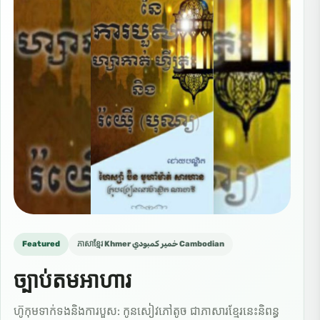
Featured
ភាសាខ្មែរ Khmer خمير كمبودي Cambodian
ច្បាប់តមអាហារ
ហ៊ូកុមទាក់ទងនិងការបួស: កូនសៀវភៅតូច ជាភាសារខ្មែរនេះនិពន្ធ