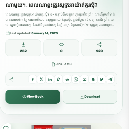
ណាមួយ។ ـ ពេលណាខ្លះត្រូវសូត្រអាយ៉ាត់គូរស៊ី?
ពេលណាខ្លះត្រូវសូត្រអាយ៉ាត់គូរស៊ី? ១- បន្ទាប់ពីសឡាតហ្វារឌូទាំងប្រាំ។ ណាហ្ពីមូហាំម៉ាត់
បានពោលថា÷ (អ្នកណាហើយបានសូត្រអាយ៉ាត់គូរសុីបន្ទាប់ពីរួចរាល់សឡាតទាំងប្រាំពេល
នោះគ្នានអ្វីអាចទប់ស្កាត់គេអំពីចូលឋានសួគ៏ឡើយក្រៅពីទូសាធំ)។ ២-សូត្រមុនពេលចូល
គេង។អល់ឡោះទ្រង់និងការពារអំពីការយាយីរបស់សៃតន។ ៣-អាយ៉ាត់គូរសុីជាអាយ៉ាត់
Last updated:
January 14, 2025
ដែលផុតៗធំធេងននៅក្នុងគម្ពីគួរអានដូចដែលណាហ្ពីបានប្រាប់ ឆានែលកុមារ កំសាន្តនិងរៀន
គ្រប់គ្រងដោយលោកហៃសាំសារហាន اللغة الكمبودية
252
0
120
JPG · 3 MB
View Book
Download