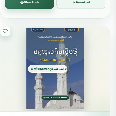
View Book
Download
ភាសាខ្មែរ Khmer خمير كمبودي Cambodian