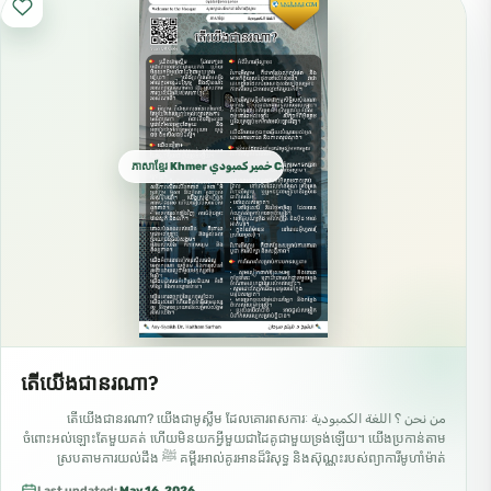
ភាសាខ្មែរ Khmer خمير كمبودي Cambodian
តើយើងជានរណា?
من نحن ؟ اللغة الكمبودية តើយើងជានរណា? យើងជាមូស្លីម ដែលគោរពសការៈ
ចំពោះអល់ឡោះតែមួយគត់ ហើយមិនយកអ្វីមួយជាដៃគូជាមួយទ្រង់ឡើយ។ យើងប្រកាន់តាម
គម្ពីរ​អាល់គូរអាន​ដ៏រិសុទ្ធ និងស៊ុណ្ណះរបស់ព្យាការីមូហាំម៉ាត់ ﷺ ស្របតាមការយល់ដឹង
របស់សហាប៉ះរបស់លោក ដែលអល់ឡោះពេញចិត្តនឹងពួកគេ។ ឥស្លាមគឺជាសាសនា
Last updated:
May 16, 2026