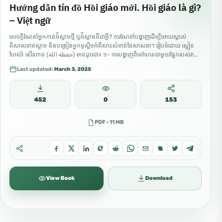
Hướng dẫn tín đồ Hồi giáo mới. Hồi giáo là gì?
– Việt ngữ
សេចក្តីណែនាំអ្នកកាន់អ៉ីស្លាមថ្មី ឬអ៉ីស្លាមគឺជាអ្វី? ការណែនាំបង្ហាញដើម្បីអោយស្គាល់
ពីសាសនាឥស្លាម និងបង្រៀនអ្នកមូស្លីមអំពីសារ:សំខាន់នៃសាសនា។ រៀបចំដោយ ស្ហៀខ
ហៃស៉ាំ សើរហាន (حفظه الله) មានដូចជា៖ ១- ការបង្ហាញពីតៅហេតជាមួយផ្នែករបស់វា
ហើយកំរិតសាសនានិងបណ្តាផ្នែកហាមឃាត់ ២២-របៀបយកទឹកសំយ៉ាំង ការតាយ៉ាំម៉ុម និង​
Last updated:
March 3, 2025
ការ​លាង​សម្អាត ។ ៣៣-របៀបសំយ៉ាំងរបស់ណាហ្ពី (صلى الله عليه وسلم)…
452
0
153
PDF · 11 MB
View Book
Download