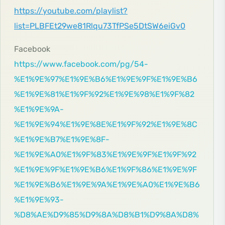
https://youtube.com/playlist?
list=PLBFEt29we81Rlqu73TfPSe5DtSW6eiGv0
Facebook
https://www.facebook.com/pg/54-
%E1%9E%97%E1%9E%B6%E1%9E%9F%E1%9E%B6
%E1%9E%81%E1%9F%92%E1%9E%98%E1%9F%82
%E1%9E%9A-
%E1%9E%94%E1%9E%8E%E1%9F%92%E1%9E%8C
%E1%9E%B7%E1%9E%8F-
%E1%9E%A0%E1%9F%83%E1%9E%9F%E1%9F%92
%E1%9E%9F%E1%9E%B6%E1%9F%86%E1%9E%9F
%E1%9E%B6%E1%9E%9A%E1%9E%A0%E1%9E%B6
%E1%9E%93-
%D8%AE%D9%85%D9%8A%D8%B1%D9%8A%D8%