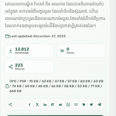
ដោយលោកបណ្ឌិត ហៃសាំ ពិន សារហាន ដែលបាននិយាយរ៉ាយរ៉ាប់
នៅក្នុងវា ទាក់ទងអំពីបញ្ហារបួស ដែលវ៉ាយិបនិងស៊ូណាត់, ហើយ
ពេលណាម៉ាក្រុះបួសនិងពេលណាហារ៉មបួស,ថែមទាំងរំលឹកអំពីប្រការ
ដែលទាក់ទងជាមួយសឡាតរ៉យ៊ើនិងហ្សាកាត់ហ្វីត្រាស់ផងដែរ។
Last updated:
December 27, 2023
12,812
0
Downloads
Views
223
Shares
JPG / PDF · 75 KB / 62 KB / 47 KB / 57 KB / 82 KB / 63 KB
/ 70 KB / 64 KB / 60 KB / 66 KB / 58 KB / 53 KB / 77 KB /
648 KB