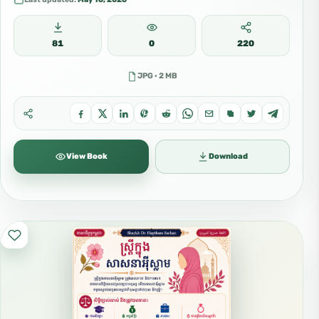
នៃតៅហេដ។ វាអំពាវនាវឱ្យគោរពសការៈអល់ឡោះតែមួយគត់ និងអំពាវនាវទៅកាន់មេត្តា
ករុណា យុត្តិធម៌ និងសីលធម៌ដ៏ល្អ។ យើងជឿថា៖ • អល់ឡោះគឺតែមួយគត់…
81
0
220
JPG · 2 MB
View Book
Download