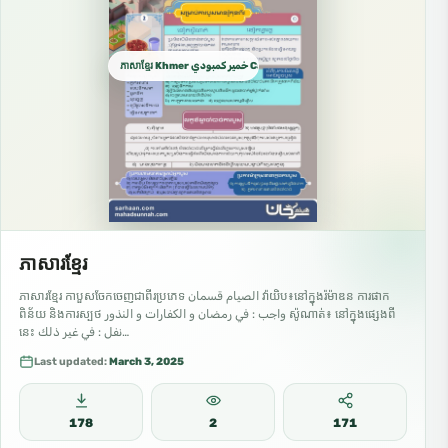
ភាសាខ្មែរ Khmer خمير كمبودي Cambodian
ភាសារខ្មែរ
ភាសារខ្មែរ កាបួសចែកចេញជាពីរប្រភេទ الصيام قسمان វ៉ាយិប៖នៅក្នុងរ៉ម៉ាឌន ការផាក
ពិន័យ និងការស្បថ واجب : في رمضان و الكفارات و النذور ស៉ូណាត់៖ នៅក្នុងផ្សេងពី
នេះ نفل : في غير ذلك…
Last updated:
March 3, 2025
178
2
171