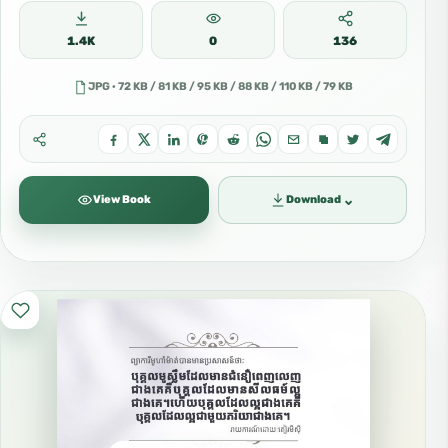
1.4K
0
136
JPG · 72 KB / 81 KB / 95 KB / 88 KB / 110 KB / 79 KB
⌄
View Book
Download