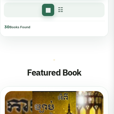
▦
☷
30
Books Found
Featured Book