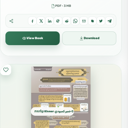
PDF · 3 MB
View Book
Download
ភាសាខ្មែរ Khmer خمير كمبودي Cambodian