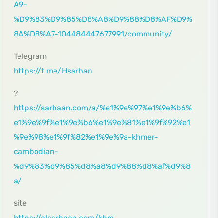
A9-
%D9%83%D9%85%D8%A8%D9%88%D8%AF%D9%
8A%D8%A7-104484447677991/community/
Telegram
https://t.me/Hsarhan
?
https://sarhaan.com/a/%e1%9e%97%e1%9e%b6%
e1%9e%9f%e1%9e%b6%e1%9e%81%e1%9f%92%e1
%9e%98%e1%9f%82%e1%9e%9a-khmer-
cambodian-
%d9%83%d9%85%d8%a8%d9%88%d8%af%d9%8
a/
site
https://alsarhaan.com/khm