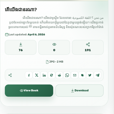
តើយើងជានរណា?
من نحن ؟ اللغة الكمبودية តើយើងជានរណា? យើងជាមូស្លីម ដែលគោរព
បូជាតែអល់ឡោះតែមួយគត់ ហើយមិនយកអ្វីមួយជាដៃគូជាមួយទ្រង់ឡើយ។ យើងប្រកាន់
តាមគម្ពីរ​អាល់គូរអាន​ដ៏បរិសុទ្ធ និងស៊ុនណះរបស់ព្យាការីមូហាំម៉ាត់ ﷺ ស្របតាមការយល់
ដឹងរបស់សហាហ្ពះរបស់ណាពី។ អ៊ីស្លាម គឺជាសាសនានៃតៅហេដ, តែមួយគត់
Last updated:
April 6, 2026
សម្រាប់អល់ឡោះក្នុងការគោរពបូជា។ អំពាវនាវឱ្យគោរពបូជាតែអល់ឡោះតែមួយ និង
អំពាវនាវទៅកាន់មេត្តាករុណា យុត្តិធម៌ និងសីលធម៌ដ៏ល្អ។ យើងជឿថា៖ •…
76
0
191
JPG · 2 MB
View Book
Download