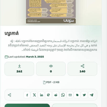
ហ្សាកាត់
الزكاة ហ្សាកាត់ ភាសារខ្មែរ الـزكاة قـسـمانហ្សាកាត់ចែកចេញជាពីរប្រភេទ نافلة : ស៊ូ
ណាត់ و هي كل مال يخرجه الإنسان على وجه التعبد المحض វាគឺជាប្រាក់ទាំងអស់
ដែលមនុស្សម្នាក់ៗចេញ វាទៅលើការគោរពសក្ការសុទ្ធសាធ فريضة ចាំបាច់…
Last updated:
March 3, 2025
262
0
140
PDF · 2 MB