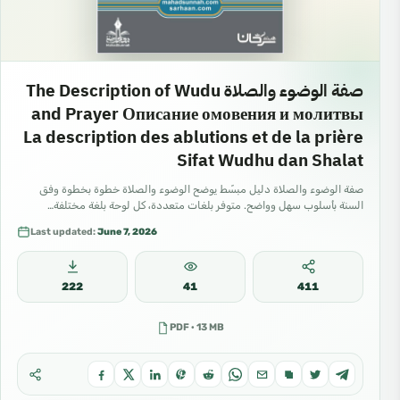
صفة الوضوء والصلاة The Description of Wudu
and Prayer Описание омовения и молитвы
La description des ablutions et de la prière
Sifat Wudhu dan Shalat
صفة الوضوء والصلاة دليل مبسّط يوضح الوضوء والصلاة خطوة بخطوة وفق
السنة بأسلوب سهل وواضح. متوفر بلغات متعددة، كل لوحة بلغة مختلفة…
Last updated:
June 7, 2026
222
41
411
PDF · 13 MB