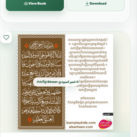
View Book
Download
ភាសាខ្មែរ Khmer خمير كمبودي Cambodian