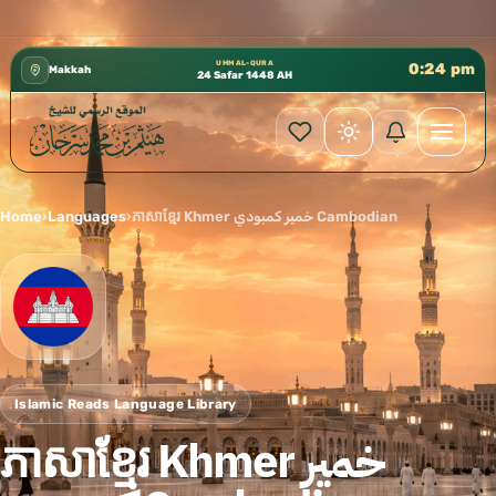
كتب الشيخ هيثم سرحان حفظه الله متوفرة مجانًا في المسجد النبوي، 📍 باب ٣٧ (باب مكة) –
✦
UMM AL-QURA
0:24 pm
Makkah
24 Safar 1448 AH
Home
›
Languages
›
ភាសាខ្មែរ Khmer خمير كمبودي Cambodian
Islamic Reads Language Library
ភាសាខ្មែរ Khmer خمير