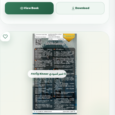
View Book
Download
ភាសាខ្មែរ Khmer خمير كمبودي Cambodian