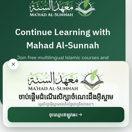
Continue Learning with
Mahad Al-Sunnah
Join free multilingual Islamic courses and
continue your journey in seeking beneficial
knowledge.
Register Now
ចាប់ផ្តើមដំណើរសិក្សាចំណេះដឹងអ៊ីស្លាម
វគ្គសិក្សាអ៊ីស្លាមឥតគិតថ្លៃជាច្រើនភាសា។
ចុះឈ្មោះឥឡូវនេះ