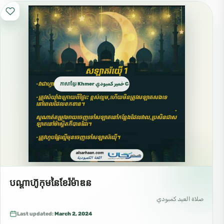
ភាសាខ្មែរ Khmer خمير كمبودي Cambodian
បណ្តាហ៊ូកុមនៃខែរ៉ម៉ាឌន
صلاة العيد كمبودي
Last updated:
March 2, 2024