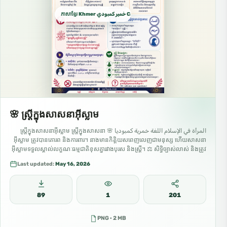
ភាសាខ្មែរ Khmer خمير كمبودي Cambodian
🌸 ស្ត្រីក្នុងសាសនាអ៊ីស្លាម
المرأة في الإسلام اللغة خمرية كمبوديا 🌸 ស្ត្រីក្នុងសាសនាអ៊ីស្លាម ស្ត្រីក្នុងសាសនា
អ៊ីស្លាម ត្រូវបានគោរព និងការពារ។ នាងមានកិត្តិយសពេញលេញជាមនុស្ស ហើយសាសនា
អ៊ីស្លាមទទួលស្គាល់លក្ខណៈធម្មជាតិខុសគ្នារវាងបុរស និងស្ត្រី។ ⚖️ សិទ្ធិច្បាស់លាស់ និងត្រូវ
បានធានា៖ • 🎓 ការសិក្សា៖ ការស្វែងរកចំណេះដឹង គឺជាកាតព្វកិច្ច…
Last updated:
May 16, 2026
89
1
201
PNG · 2 MB