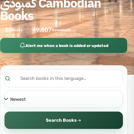
كمبودي Cambodian
Books
30
49,507
Books
Downloads
Alert me when a book is added or updated
Search
Sort
Search Books