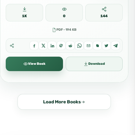
1K
0
144
PDF · 194 KB
View Book
Download
Load More Books