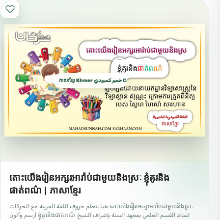
ភាសាខ្មែរ Khmer خمير كمبودي Cambodian
តោះយើងរៀនអក្សរអារ៉ាប់ជាមួយនិងស្រៈ ខ្ញុំគូរនិង
ផាត់ពណ៌ | ភាសាខ្មែរ