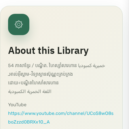
۞
About this Library
54 ភាសាខ្មែរ / បណ្ឌិត. ហៃស្សាំសារហាន خميرية كمبوديا
ـអាល់អ៊ីស្លាម-វិទ្យាស្ថានស៊ុណ្ណះគ្រប់គ្រង
ដោយ÷បណ្ឌិតហៃសាំសារហាន
اللغة الخمرية الكمبودية
YouTube
https://www.youtube.com/channel/UCoS8wO8s
boZzzd0BRXx10_A