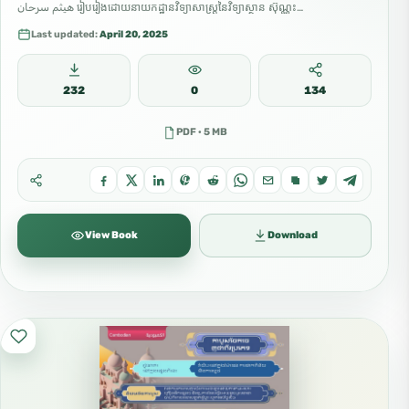
هيثم سرحان រៀបរៀងដោយនាយកដ្ឋានវិទ្យាសាស្ត្រនៃវិទ្យាស្ថាន ស៊ុណ្ណះ…
Last updated:
April 20, 2025
232
0
134
PDF · 5 MB
View Book
Download