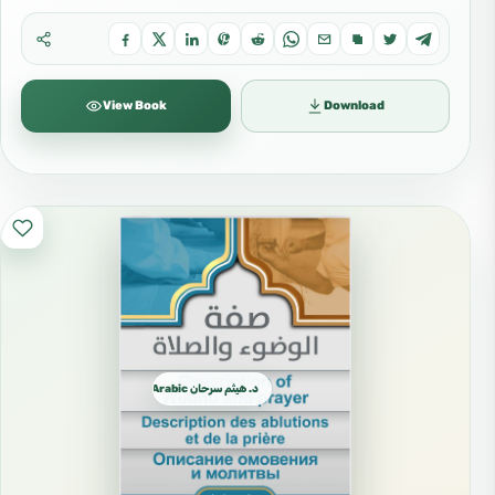
View Book
Download
د. هيثم سرحان Arabic العربية