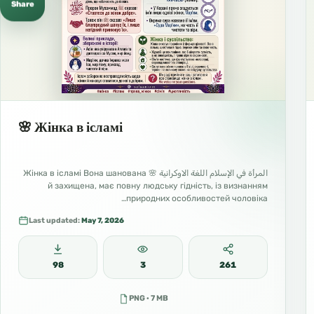
Share
🌸 Жінка в ісламі
المرأة في الإسلام اللغة الاوكرانية 🌸 Жінка в ісламі Вона шанована
й захищена, має повну людську гідність, із визнанням
природних особливостей чоловіка…
Last updated:
May 7, 2026
98
3
261
PNG · 7 MB