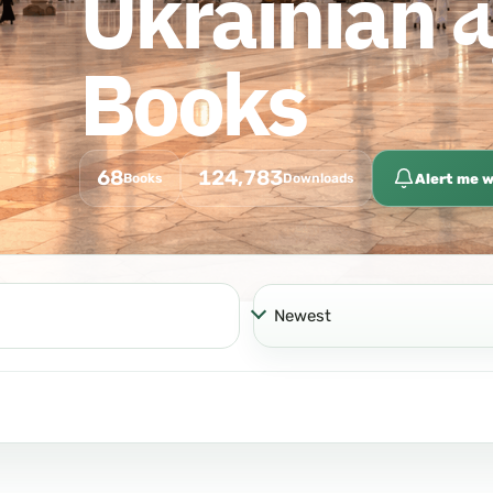
Ukrainian الأوكرانية
Books
68
124,783
Alert me w
Books
Downloads
Sort