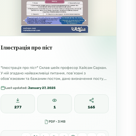
Ілюстрація про піст
*Ілюстрація про піст* Склав шейх професор Хайсам Сархан.
У ній згадано найважливіші питання, пов’язані з
обов’язковим та бажаним постом, дано визначення посту,…
Last updated:
January 27, 2025
277
1
165
PDF · 3 MB