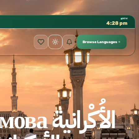
كتب الشيخ هيثم سرحان حفظه الله متوفرة مجانًا في ا
✦
NOW
4:28 pm
Browse Languages
الأُكْران