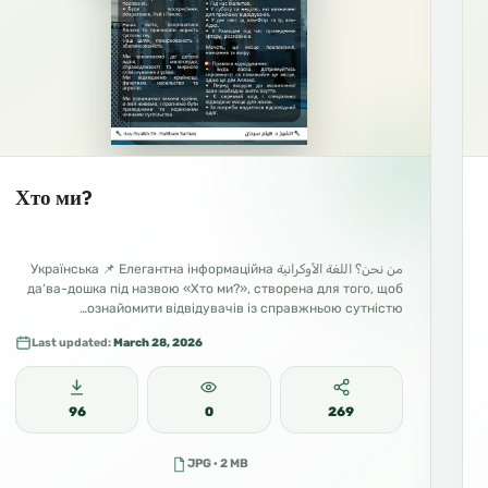
Хто ми?
من نحن؟ اللغة الأوكرانية Українська 📌 Елегантна інформаційна
да‘ва-дошка під назвою «Хто ми?», створена для того, щоб
ознайомити відвідувачів із справжньою сутністю…
Last updated:
March 28, 2026
96
0
269
JPG · 2 MB