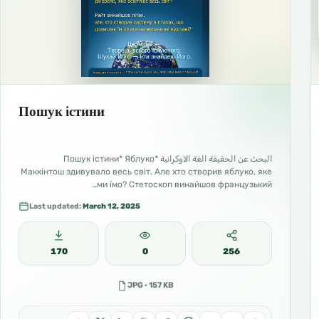
Пошук істини
البحث عن الحقيقة الغة الاوكرانية *Пошук істини* Яблуко
Маккінтош здивувало весь світ. Але хто створив яблуко, яке
ми їмо? Стетоскоп винайшов французький…
Last updated:
March 12, 2025
170
0
256
JPG · 157 KB