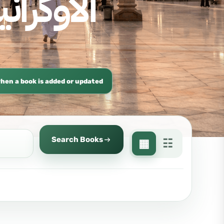
hen a book is added or updated
Search Books
▦
☷