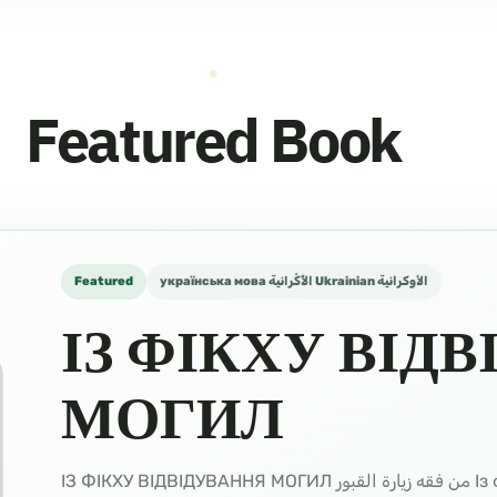
Featured Book
Featured
українська мова الأُكْرانية Ukrainian الأوكرانية
ІЗ ФІКХУ ВІД
МОГИЛ
ІЗ ФІКХУ ВІДВІДУВАННЯ МОГИЛ من فقه زيارة القبور Із фікху відвідування могил اللغة