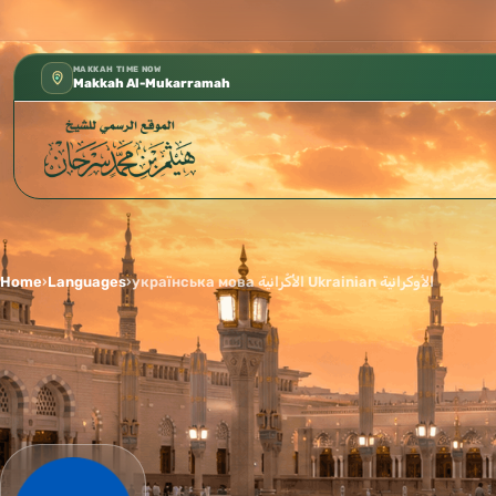
كتب الشيخ هيثم سرحان حفظه الله متوفرة مجانًا في المسجد 
✦
MAKKAH TIME NOW
Makkah Al-Mukarramah
Home
›
Languages
›
українська мова الأُكْرانية Ukrainian الأوكرانية