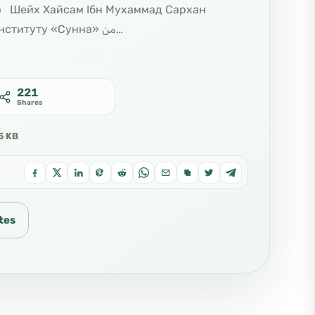
Колишній викладач в мечеті пророкаﷺ Керівник Інституту «Сунна» من…
221
Shares
5 KB
tes