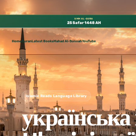
لمسجد النبوي، 📍 باب ٣٧ (باب مكة) – الطابق الثالث 📍 إدارة الشؤون العلمية بالحسبة 📚 متوفرة بجميع اللغات
UMM AL-QURA
25 Safar 1448 AH
Home
Quran
Latest Books
Mahad Al-Sunnah
YouTube
Islamic Reads Language Library
українська мова ية