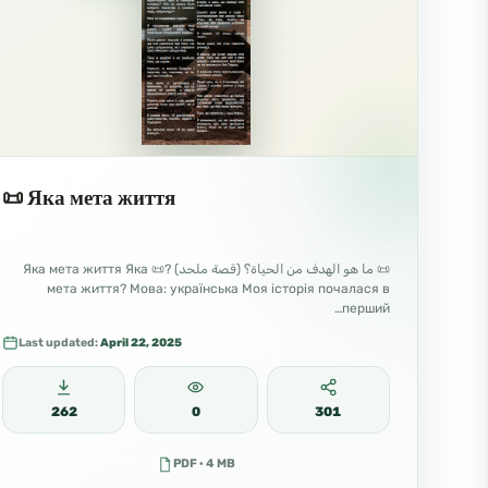
📜 Яка мета життя
📜 ما هو الهدف من الحياة؟ (قصة ملحد) ?📜 Яка мета життя Яка
мета життя? Мова: українська Моя історія почалася в
перший…
Last updated:
April 22, 2025
262
0
301
PDF · 4 MB