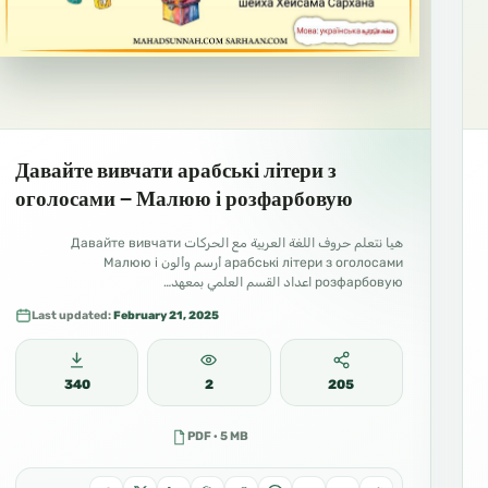
Давайте вивчати арабські літери з
оголосами – Малюю і розфарбовую
هيا نتعلم حروف اللغة العربية مع الحركات Давайте вивчати
арабські літери з оголосами أرسم وألون Малюю і
розфарбовую اعداد القسم العلمي بمعهد…
Last updated:
February 21, 2025
340
2
205
PDF · 5 MB