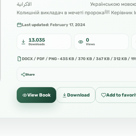
الأكرانية Українською мовою Шейх Хайсам Ібн Мухаммад Сархан
Last updated:
February 17, 2024
13,035
0
Downloads
Views
DOCX / PDF / PNG · 435 KB / 370 KB / 367 KB / 312 KB / 19
Share
View Book
Download
Add to favori