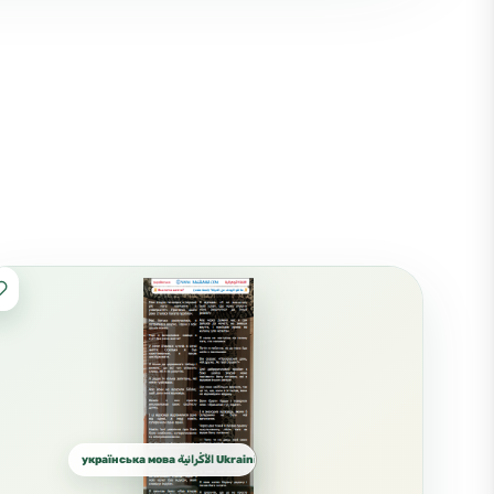
українська мова الأُكْرانية Ukrainian الأوكرانية