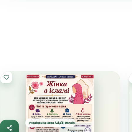
українська мова الأُكْرانية Ukrainian الأوكرانية